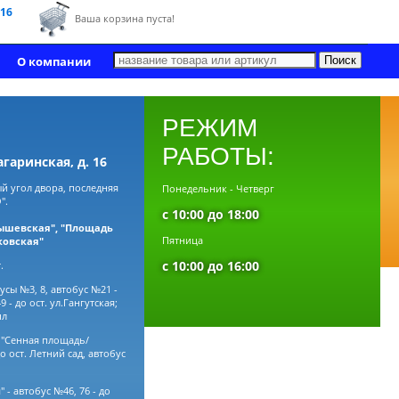
 16
Ваша корзина пуста!
О компании
РЕЖИМ
РАБОТЫ:
агаринcкая, д. 16
й угол двора, последняя
Понедельник - Четверг
".
с 10:00 до 18:00
ышевская", "Площадь
Пятница
ковская"
с 10:00 до 16:00
.
усы №3, 8, автобус №21 -
 - до ост. ул.Гангутская;
пл
, "Сенная площадь/
о ост. Летний сад, автобус
 - автобус №46, 76 - до