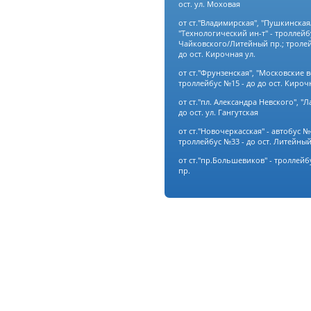
ост. ул. Моховая
от ст."Владимирская", "Пушкинская
"Технологический ин-т" - троллейбу
Чайковского/Литейный пр.; тролей
до ост. Кирочная ул.
от ст."Фрунзенская", "Московские в
троллейбус №15 - до до ост. Кирочн
от ст."пл. Александра Невского", "Л
до ост. ул. Гангутская
от ст."Новочеркасская" - автобус №4
троллейбус №33 - до ост. Литейный
от ст."пр.Большевиков" - троллейб
пр.