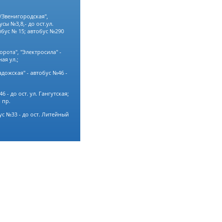
/Звенигородская",
сы №3,8,- до ост.ул.
бус № 15; автобус №290
орота", "Электросила" -
ая ул.;
адожская" - автобус №46 -
6 - до ост. ул. Гангутская;
 пр.
ус №33 - до ост. Литейный