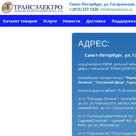
Санкт-Петербург, ул. Гагаринская,
т.(812) 327-1220
info@transelectro.ru
Каталог товаров
Услуги
Новости
Доставка
Поддержка
АДРЕС:
Санкт-Петербург, ул. Г
код домофона 0505#, дальний левы
дверь с табличкой "ТРАНСЭЛЕКТРО
Ближайшие станции метро:
"Черн
Ленина", "Гостиный Двор", Горь
пешком дорога займет 15-20 минут
от ст."Площадь Ленина" - троллейб
до ост. ул.Чайковского; автобус №49
трамвай №3 - до ост. Суворовская 
от ст."Гостиный двор/Невский пр."
Садовая/Спасская" - трамвай №3 - д
№49 - до ост. Моховая ул.
от ст."Горьковская","Петроградская"