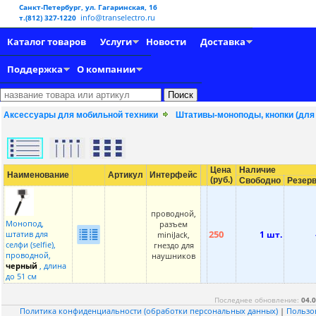
Санкт-Петербург, ул. Гагаринская, 16
info@transelectro.ru
т.(812) 327-1220
Каталог товаров
Услуги
Новости
Доставка
Поддержка
О компании
Аксессуары для мобильной техники
Штативы-моноподы, кнопки (для
Цена
Наличие
Наименование
Артикул
Интерфейс
(руб.)
Свободно
Резер
проводной,
Монопод,
разъем
250
штатив для
1 шт.
miniJack,
селфи (selfie),
гнездо для
проводной,
наушников
черный
, длина
до 51 см
Последнее обновление:
04.0
Политика конфиденциальности (обработки персональных данных)
|
Пользо