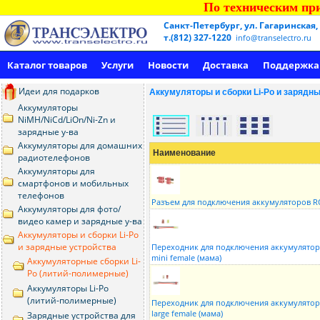
По техническим при
Санкт-Петербург, ул. Гагаринская,
т.(812) 327-1220
info@transelectro.ru
Каталог товаров
Услуги
Новости
Доставка
Поддержка
Идеи для подарков
Аккумуляторы и сборки Li-Po и зарядн
Аккумуляторы
NiMH/NiCd/LiOn/Ni-Zn и
зарядные у-ва
Аккумуляторы для домашних
Наименование
радиотелефонов
Аккумуляторы для
смартфонов и мобильных
телефонов
Разъем для подключения аккумуляторов R
Аккумуляторы для фото/
видео камер и зарядные у-ва
Аккумуляторы и сборки Li-Po
и зарядные устройства
Переходник для подключения аккумулято
mini female (мама)
Аккумуляторные сборки Li-
Po (литий-полимерные)
Аккумуляторы Li-Po
(литий-полимерные)
Переходник для подключения аккумулято
large female (мама)
Зарядные устройства для