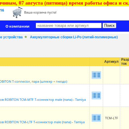
чинам, 07 августа (пятница) время работы офиса и скла
 16
Ваша корзина пуста!
О компании
ые устройства
Аккумуляторные сборки Li-Po (литий-полимерные)
Раз
Артикул
ток
OBITON T
-
connector, пара (штекер
+
гнездо)
ров ROBITON TCM
-
MTF Т
-
коннектор male (папа)
-
Tamiya
TCM-LTF
ров ROBITON TCM
-
LTF Т
-
коннектор male (папа)
-
Tamiya