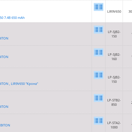
LIR9V650
3
650 7.4В 650 mAh
LP-SJB2-
150
BITON
LP-SJB2-
BITON
160
LP-SJB2-
150
TON , LIR9V650 ''Крона''
LP-STB2-
850
BITON
LP-STA2-
OBITON
1000