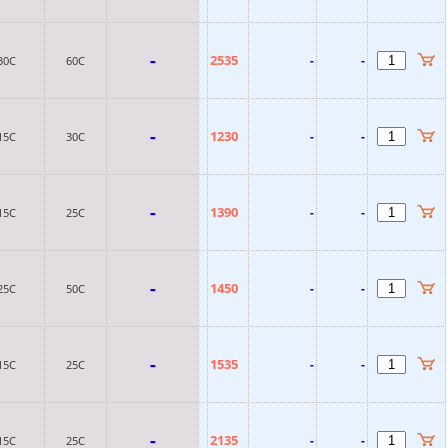
-
2535
-
-
30С
60С
-
1230
-
-
15C
30C
-
1390
-
-
15C
25C
-
1450
-
-
25C
50C
-
1535
-
-
15C
25C
-
2135
-
-
15C
25C