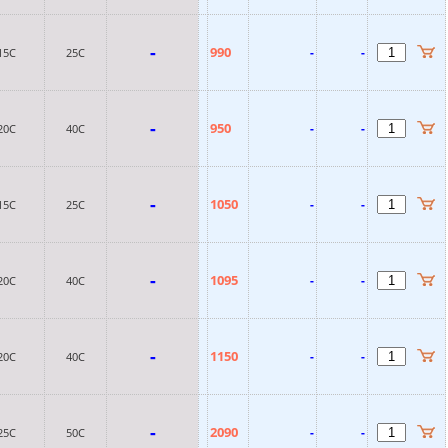
-
990
-
-
15C
25C
-
950
-
-
20C
40C
-
1050
-
-
15C
25C
-
1095
-
-
20C
40C
-
1150
-
-
20C
40C
-
2090
-
-
25C
50C