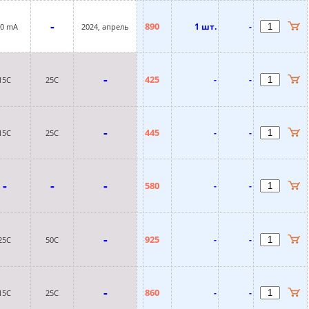
-
890
1 шт.
-
00 mA
2024, апрель
-
425
-
-
15С
25С
-
445
-
-
15С
25С
-
-
-
580
-
-
-
925
-
-
25C
50C
-
860
-
-
15С
25С