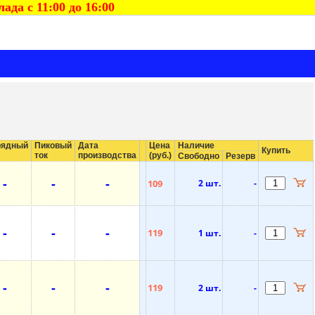
да с 11:00 до 16:00
рядный
Пиковый
Дата
Цена
Наличие
Купить
ток
производства
(руб.)
Свободно
Резерв
-
-
-
109
2 шт.
-
-
-
-
119
1 шт.
-
-
-
-
119
2 шт.
-