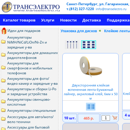
Санкт-Петербург, ул. Гагаринская,
т.(812) 327-1220
info@transelectro.ru
Каталог товаров
Услуги
Новости
Доставка
Поддержка
Идеи для подарков
Упаковка для дисков
Клейкие лент
Аккумуляторы
NiMH/NiCd/LiOn/Ni-Zn и
зарядные у-ва
Аккумуляторы для домашних
радиотелефонов
Аккумуляторы для
смартфонов и мобильных
телефонов
Аккумуляторы для фото/
видео камер и зарядные у-ва
Двухсторонняя клейкая
Аккумуляторы и сборки Li-Po
вспененная лента бумажный
и зарядные устройства
Клей
лайнер, акриловый клей, 6мм х 50
м
Аккумуляторы свинцово-
кислотные
Аккумуляторы специальные
4 
Аксессуары для авто/мото/
10 шт.
465 р.
вело техники
Аксессуары для бытовой