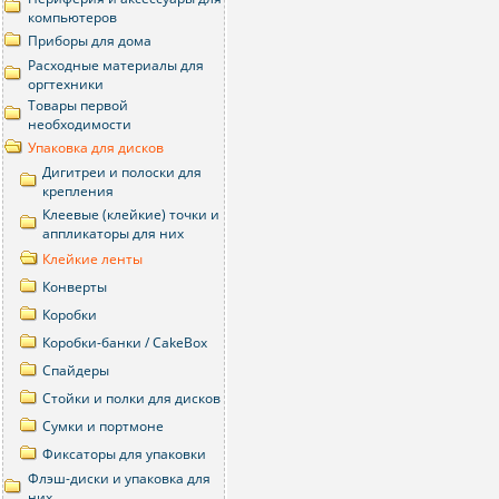
компьютеров
Приборы для дома
Расходныe материалы для
оргтехники
Товары первой
необходимости
Упаковка для дисков
Дигитреи и полоски для
крепления
Клеевые (клейкие) точки и
аппликаторы для них
Клейкие ленты
Конверты
Коробки
Коробки-банки / CakeBox
Спайдеры
Стойки и полки для дисков
Сумки и портмоне
Фиксаторы для упаковки
Флэш-диски и упаковка для
них