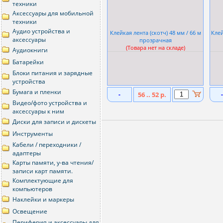
техники
Аксессуары для мобильной
техники
Аудио устройства и
Клейкая лента (скотч) 48 мм / 66 м
Клей
аксессуары
прозрачная
(Товара нет на складе)
Аудиокниги
Батарейки
Блоки питания и зарядные
устройства
Бумага и пленки
-
56 .. 52 р.
-
Видео/фото устройства и
аксессуары к ним
Диски для записи и дискеты
Инструменты
Кабели / переходники /
адаптеры
Карты памяти, у-ва чтения/
записи карт памяти.
Комплектующие для
компьютеров
Наклейки и маркеры
Освещение
Периферия и аксессуары для