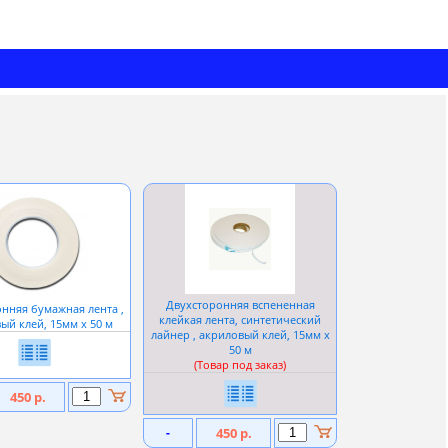
Двухсторонняя вспененная
нняя бумажная лента ,
клейкая лента, синтетический
ый клей, 15мм х 50 м
лайнер , акриловый клей, 15мм х
50 м
(Товар под заказ)
450 р.
-
450 р.