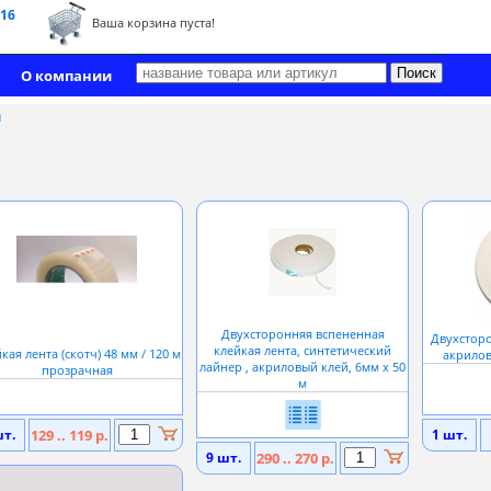
 16
Ваша корзина пуста!
О компании
ы
Двухсторонняя вспененная
Двухсторо
клейкая лента, синтетический
кая лента (скотч) 48 мм / 120 м
акрилов
лайнер , акриловый клей, 6мм х 50
прозрачная
м
шт.
129 .. 119 р.
1 шт.
9 шт.
290 .. 270 р.