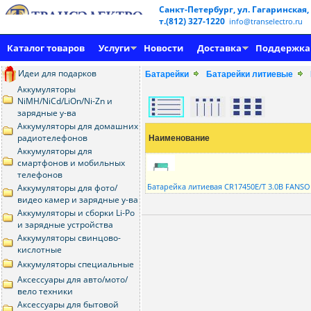
Санкт-Петербург, ул. Гагаринская,
т.(812) 327-1220
info@transelectro.ru
Каталог товаров
Услуги
Новости
Доставка
Поддержка
Идеи для подарков
Батарейки
Батарейки литиевые
Аккумуляторы
NiMH/NiCd/LiOn/Ni-Zn и
зарядные у-ва
Аккумуляторы для домашних
радиотелефонов
Наименование
Аккумуляторы для
смартфонов и мобильных
телефонов
Батарейка литиевая CR17450E/T 3.0В FANS
Аккумуляторы для фото/
видео камер и зарядные у-ва
Аккумуляторы и сборки Li-Po
и зарядные устройства
Аккумуляторы свинцово-
кислотные
Аккумуляторы специальные
Аксессуары для авто/мото/
вело техники
Аксессуары для бытовой