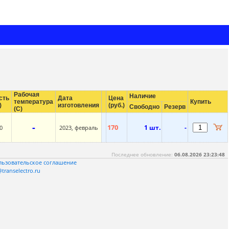
Рабочая
Наличие
сть
Дата
Цена
температура
Купить
)
изготовления
(руб.)
Свободно
Резерв
(С)
-
170
1 шт.
-
0
2023, февраль
Последнее обновление:
06.08.2026 23:23:48
льзовательское соглашение
transelectro.ru