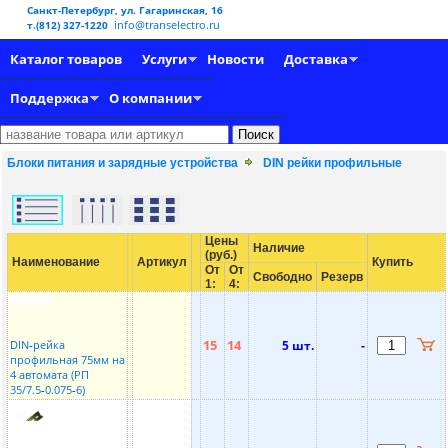
Санкт-Петербург, ул. Гагаринская, 16
info@transelectro.ru
т.(812) 327-1220
Каталог товаров
Услуги
Новости
Доставка
Поддержка
О компании
Блоки питания и зарядные устройства
DIN рейки профильные
Цены
Наличие
(руб.)
Наименование
Артикул
Купить
От
От
Свободно
Резерв
1:
4:
15
14
DIN
-
рейка
5 шт.
-
профильная 75мм на
4 автомата (РП
35/7.5
-
0.075
-
6)