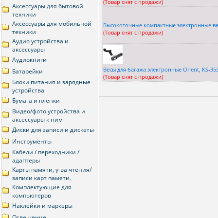
(Товар снят с продажи)
Аксессуары для бытовой
техники
Аксессуары для мобильной
Высокоточные компактные электронные ве
техники
(Товар снят с продажи)
Аудио устройства и
аксессуары
Аудиокниги
Весы для багажа электронные Orient, KS
-
35
Батарейки
(Товар снят с продажи)
Блоки питания и зарядные
устройства
Бумага и пленки
Видео/фото устройства и
аксессуары к ним
Диски для записи и дискеты
Инструменты
Кабели / переходники /
адаптеры
Карты памяти, у-ва чтения/
записи карт памяти.
Комплектующие для
компьютеров
Наклейки и маркеры
Освещение