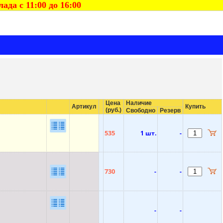
да с 11:00 до 16:00
Цена
Наличие
Артикул
Купить
(руб.)
Свободно
Резерв
535
1 шт.
-
730
-
-
-
-