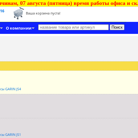
чинам, 07 августа (пятница) время работы офиса и скла
 16
Ваша корзина пуста!
О компании
сы GARIN JS4
сы GARIN JS1